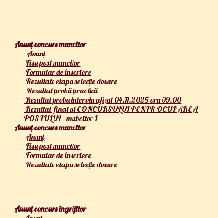
Anunț concurs muncitor
Anunț
Fisa post muncitor
Formular de înscriere
Rezultate etapa selecție dosare
Rezultat probă practică
Rezultat proba interviu afi;at 04.11.2025 ora 09.00
Rezultat final al CONCURSULUI PENTR OCUPAREA
POSTULUI - mubcitor I
Anunț concurs muncitor
Anunț
Fisa post muncitor
Formular de înscriere
Rezultate etapa selecție dosare
Anunț concurs îngrijitor
Anunț