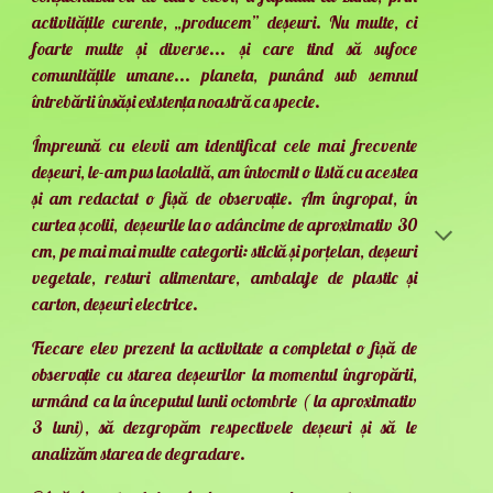
activitățile curente, „producem” deșeuri. Nu multe, ci
foarte multe și diverse... și care tind să sufoce
comunitățile umane... planeta, punând sub semnul
întrebării însăși existența noastră ca specie.
Împreună cu elevii am identificat cele mai frecvente
deșeuri, le-am pus laolaltă, am întocmit o listă cu acestea
și am redactat o fișă de observație. Am îngropat, în
curtea școlii, deșeurile la o adâncime de aproximativ 30
cm, pe mai mai multe categorii: sticlă și porțelan, deșeuri
vegetale, resturi alimentare, ambalaje de plastic și
carton, deșeuri electrice.
Fiecare elev prezent la activitate a completat o fișă de
observație cu starea deșeurilor la momentul îngropării,
urmând ca la începutul lunii octombrie ( la aproximativ
3 luni), să dezgropăm respectivele deșeuri și să le
analizăm starea de degradare.