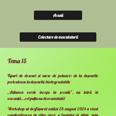
Acasă
Colectare de maculatură
T
ema 15
Tipuri de deseuri și surse de poluare: de la deșeurile
periculoase la deșeurile biodegradabile
„Acțiunea verde începe la școală”, nu intră în
vacanță...cel puțin nu deocamdată!
Workshop-ul desfășurat astăzi 28 august 2024 a vizat
conștientizarea de către elevi, a faptului că zilnic, prin