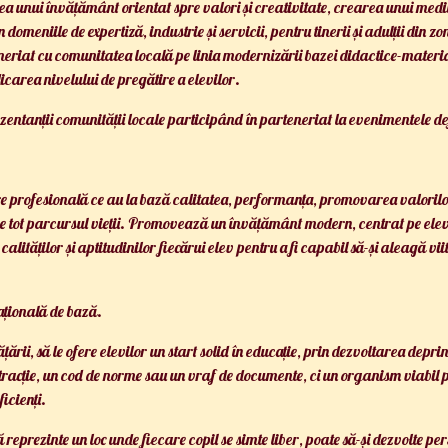
a unui învățământ orientat spre valori și creativitate, crearea unui medi
 în domeniile de expertiză, industrie și servicii, pentru tinerii și adulții di
neriat cu comunitatea locală pe linia modernizării bazei didactice-materi
icarea nivelului de pregătire a elevilor.
ntanții comunității locale participând în parteneriat la evenimentele def
re profesională ce au la bază calitatea, performanța, promovarea valorilo
 pe tot parcursul vieții. Promovează un învățământ modern, centrat pe ele
ților și aptitudinilor fiecărui elev pentru a fi capabil să-și aleagă viitor
țională de bază.
ării, să le ofere elevilor un start solid în educație, prin dezvoltarea depr
bstracție, un cod de norme sau un vraf de documente, ci un organism viabil 
icienți.
reprezinte un loc unde fiecare copil se simte liber, poate să-și dezvolte per