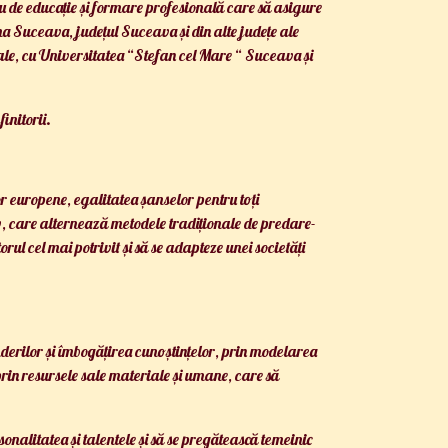
u de educație și formare profesională care să asigure
n zona Suceava, județul Suceava și din alte județe ale
ale, cu Universitatea “Stefan cel Mare “ Suceava și
initorii.
r europene, egalitatea șanselor pentru toți
v, care alternează metodele tradiționale de predare-
ul cel mai potrivit și să se adapteze unei societăți
inderilor și îmbogățirea cunoștințelor, prin modelarea
prin resursele sale materiale și umane, care să
sonalitatea și talentele și să se pregătească temeinic