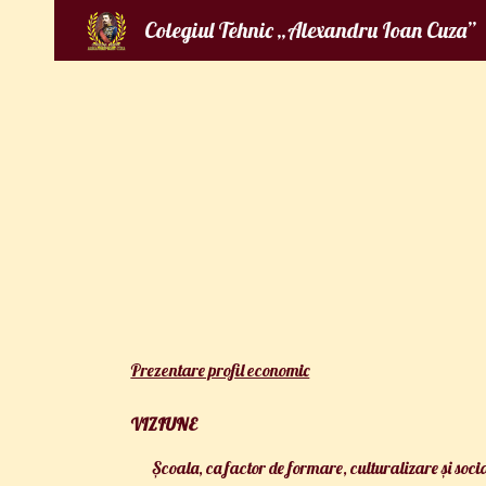
Colegiul Tehnic „Alexandru Ioan Cuza”
Sk
Prezentare profil economic
VIZIUNE
Școala, ca factor de formare, culturalizare și soci