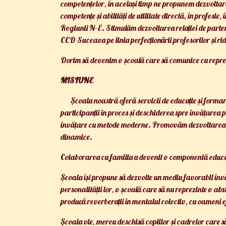
competențelor, în același timp ne propunem dezvoltare
competențe și abilități de utilitate directă, în profesie,
Regiunii N-E. Stimulăm dezvoltarea relației de parte
CCD Suceava pe linia perfecționării profesorilor și rid
Dorim să devenim o școală care să comunice cu repreze
MISIUNE
Școala noastră oferă servicii de educație și forma
participanții în proces și deschiderea spre învățarea
învățare cu metode moderne. Promovăm dezvoltarea calită
dinamice.
Colaborarea cu familia a devenit o componentă educa
Școala își propune să dezvolte un mediu favorabil învăț
personalității lor, o școală care să nu reprezinte o a
producă reverberații în mentalul colectiv, cu oameni ef
Școala vie, mereu deschisă copiilor și cadrelor care să 