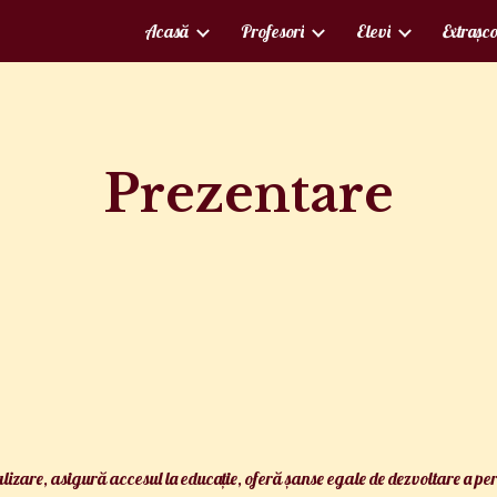
Acasă
Profesori
Elevi
Extrașc
ip to main content
Skip to navigat
Prezentare
alizare, asigură accesul la educație, oferă șanse egale de dezvoltare a per